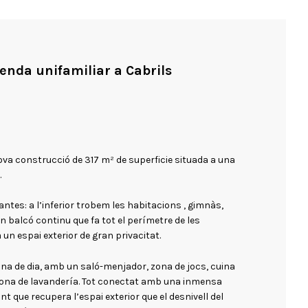
enda unifamiliar a Cabrils
nova construcció de 317 m² de superficie situada a una
.
lantes: a l’inferior trobem les habitacions , gimnàs,
un balcó continu que fa tot el perímetre de les
 un espai exterior de gran privacitat.
ona de dia, amb un saló-menjador, zona de jocs, cuina
zona de lavandería. Tot conectat amb una inmensa
 que recupera l’espai exterior que el desnivell del