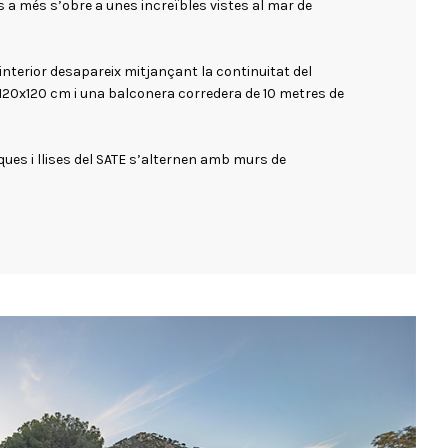
s a més s’obre a unes increïbles vistes al mar de
i interior desapareix mitjançant la continuitat del
120x120 cm i una balconera corredera de 10 metres de
ques i llises del SATE s’alternen amb murs de