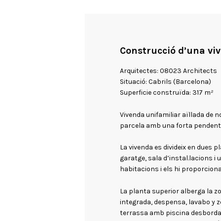
Construcció d’una viv
Arquitectes: 08023 Architects
Situació: Cabrils (Barcelona)
Superficie construïda: 317 m²
Vivenda unifamiliar aïllada de 
parcela amb una forta pendent
La vivenda es divideix en dues p
garatge, sala d’instal.lacions i 
habitacions i els hi proporciona
La planta superior alberga la z
integrada, despensa, lavabo y 
terrassa amb piscina desbordant