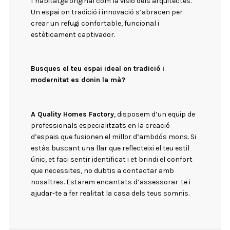
l’habitatge original com la visió dels arquitectes.
Un espai on tradició i innovació s’abracen per
crear un refugi confortable, funcional i
estèticament captivador.
Busques el teu espai ideal on tradició i
modernitat es donin la mà?
A Quality Homes Factory
, disposem d’un equip de
professionals especialitzats en la creació
d’espais que fusionen el millor d’ambdós mons. Si
estàs buscant una llar que reflecteixi el teu estil
únic, et faci sentir identificat i et brindi el confort
que necessites, no dubtis a contactar amb
nosaltres. Estarem encantats d’assessorar-te i
ajudar-te a fer realitat la casa dels teus somnis.