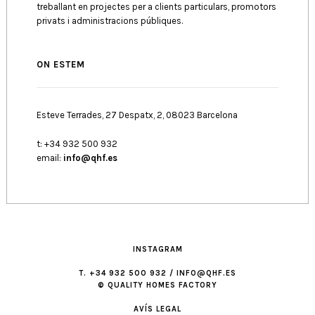
treballant en projectes per a clients particulars, promotors
privats i administracions públiques.
ON ESTEM
Esteve Terrades, 27 Despatx, 2, 08023 Barcelona
t: +34 932 500 932
email:
info@qhf.es
INSTAGRAM
T. +34 932 500 932 / INFO@QHF.ES
© QUALITY HOMES FACTORY
AVÍS LEGAL