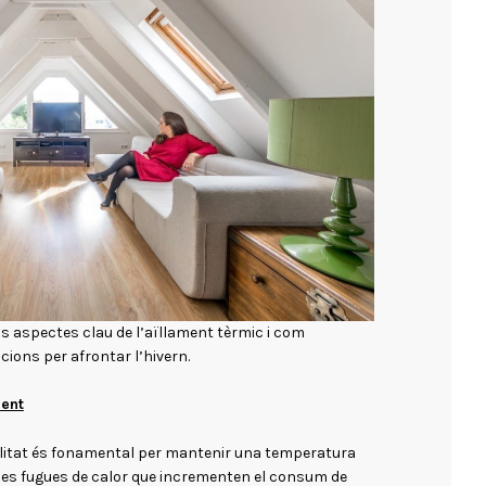
ls aspectes clau de l’aïllament tèrmic i com
ions per afrontar l’hivern.
ment
litat és fonamental per mantenir una temperatura
 les fugues de calor que incrementen el consum de