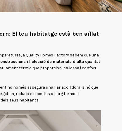
ern: El teu habitatge està ben aïllat
emperatures, a Quality Homes Factory sabem que una
nstruccions i l’elecció de materials d’alta qualitat
aïllament tèrmic que proporcioni calidesa i confort
ment no només assegura una llar acollidora, sinó que
gètica, redueix els costos a llarg termini i
 dels seus habitants.