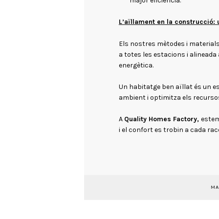
major eficiència.
L’aïllament en la construcció: u
Els nostres mètodes i material
a totes les estacions i alinead
energètica.
Un habitatge ben aïllat és un es
ambient i optimitza els recurso
A
Quality Homes Factory,
estem
i el confort es trobin a cada rac
MA