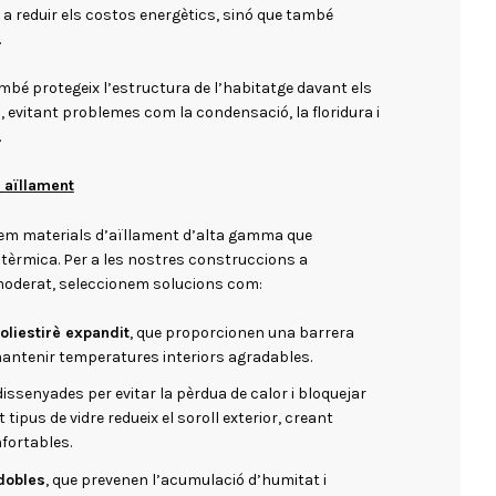
 a reduir els costos energètics, sinó que també
.
bé protegeix l’estructura de l’habitatge davant els
evitant problemes com la condensació, la floridura i
.
n aïllament
tzem materials d’aïllament d’alta gamma que
tèrmica. Per a les nostres construccions a
 moderat, seleccionem solucions com:
poliestirè expandit
, que proporcionen una barrera
 mantenir temperatures interiors agradables.
 dissenyades per evitar la pèrdua de calor i bloquejar
t tipus de vidre redueix el soroll exterior, creant
fortables.
dobles
, que prevenen l’acumulació d’humitat i