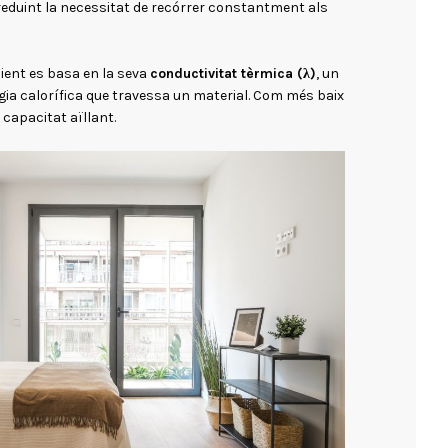
 reduint la necessitat de recórrer constantment als
cient es basa en la seva
conductivitat tèrmica (λ)
, un
rgia calorífica que travessa un material. Com més baix
a capacitat aïllant.