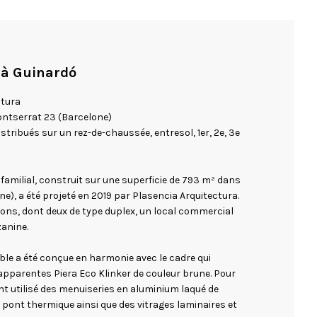
 à Guinardó
ctura
Montserrat 23 (Barcelone)
istribués sur un rez-de-chaussée, entresol, 1er, 2e, 3e
familial, construit sur une superficie de 793 m² dans
ne), a été projeté en 2019 par Plasencia Arquitectura.
ons, dont deux de type duplex, un local commercial
anine.
ble a été conçue en harmonie avec le cadre qui
apparentes Piera Eco Klinker de couleur brune. Pour
ont utilisé des menuiseries en aluminium laqué de
pont thermique ainsi que des vitrages laminaires et