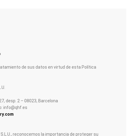
o
atamiento de sus datos en virtud de esta Política
.U.
27, desp. 2 – 08023, Barcelona
o: info@qhf.es
ry.com
L.U., reconocemos la importancia de proteger su