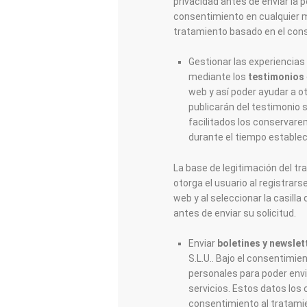
privacidad antes de enviar la p
consentimiento en cualquier mo
tratamiento basado en el cons
Gestionar las experiencias
mediante los
testimonios
web y así poder ayudar a o
publicarán del testimonio s
facilitados los conservare
durante el tiempo establec
La base de legitimación del t
otorga el usuario al registrarse
web y al seleccionar la casilla
antes de enviar su solicitud.
Enviar
boletines y newslet
S.L.U.. Bajo el consentimi
personales para poder env
servicios. Estos datos los
consentimiento al tratami