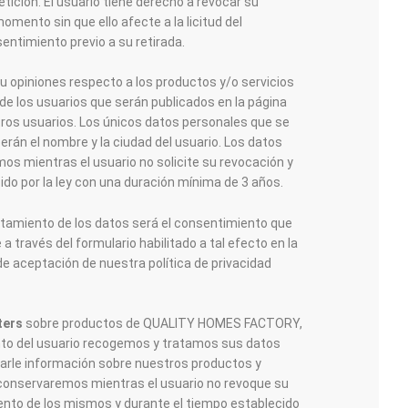
etición. El usuario tiene derecho a revocar su
mento sin que ello afecte a la licitud del
entimiento previo a su retirada.
 u opiniones respecto a los productos y/o servicios
de los usuarios que serán publicados en la página
tros usuarios. Los únicos datos personales que se
erán el nombre y la ciudad del usuario. Los datos
mos mientras el usuario no solicite su revocación y
ido por la ley con una duración mínima de 3 años.
ratamiento de los datos será el consentimiento que
 a través del formulario habilitado a tal efecto en la
 de aceptación de nuestra política de privacidad
ters
sobre productos de QUALITY HOMES FACTORY,
ento del usuario recogemos y tratamos sus datos
iarle información sobre nuestros productos y
 conservaremos mientras el usuario no revoque su
ento de los mismos y durante el tiempo establecido