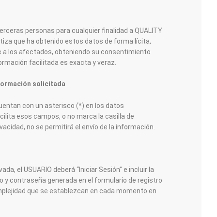
e terceras personas para cualquier finalidad a QUALITY
iza que ha obtenido estos datos de forma lícita,
 a los afectados, obteniendo su consentimiento
ormación facilitada es exacta y veraz.
nformación solicitada
entan con un asterisco (*) en los datos
facilita esos campos, o no marca la casilla de
ivacidad, no se permitirá el envío de la información.
ada, el USUARIO deberá “Iniciar Sesión” e incluir la
co y contraseña generada en el formulario de registro
omplejidad que se establezcan en cada momento en