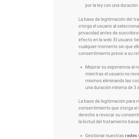
por la ley con una duració
La base de legitimación del t
otorga el usuario al selecciona
privacidad antes de suscribirse
efecto en la web. El usuario t
cualquier momento sin que ello
consentimiento previo a su ret
Mejorar su experiencia al 
mientras el usuario no rev
mismos eliminando las cook
una duración mínima de 3 
La base de legitimación para m
consentimiento que otorga el u
derecho a revocar su consenti
la licitud del tratamiento basa
Gestionar nuestras
redes 