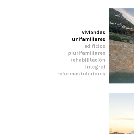
viviendas
unifamiliares
edificios
plurifamiliares
rehabilitación
integral
reformas interiores