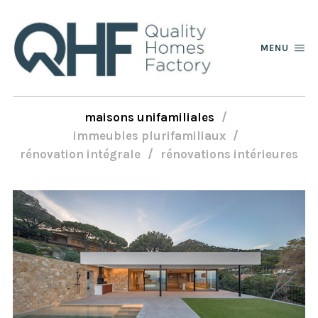
MENU
maisons unifamiliales
immeubles plurifamiliaux
rénovation intégrale
rénovations intérieures