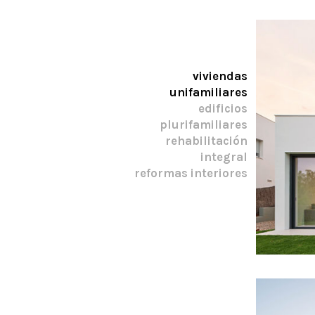
viviendas
unifamiliares
edificios
plurifamiliares
rehabilitación
integral
reformas interiores