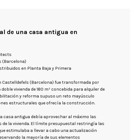
ral de una casa antigua en
itects
ls (Barcelona)
istribuidos en Planta Baja y Primera
n Castelldefels (Barcelona) fue transformada por
doble vivienda de 180 m² concebida para alquiler de
bilitación y reforma supuso un reto mayúsculo
ones estructurales que ofrecía la construcción.
sta casa antigua debía aprovechar al máximo las
de la vivienda. El límite presupuestal restringía las
 que estimulaba a llevar a cabo una actualización
reservando la mayoría de sus elementos